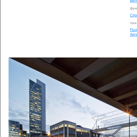
Вел
фун
Спо
теги
Пол
Акт