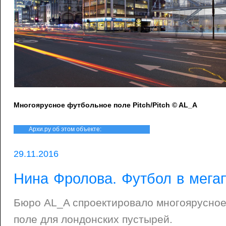
Многоярусное футбольное поле Pitch/Pitch © AL_A
Архи.ру об этом объекте:
29.11.2016
Нина Фролова. Футбол в мега
Бюро AL_A спроектировало многоярусно
поле для лондонских пустырей.