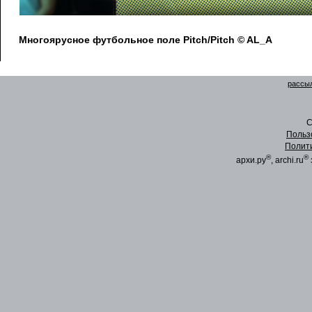
Многоярусное футбольное поле Pitch/Pitch © AL_A
рассыл
C
Польз
Полит
®
®
архи.ру
, archi.ru