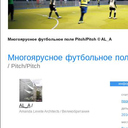
Многоярусное футбольное поле Pitch/Pitch © AL_A
Многоярусное футбольное поле
/ Pitch/Pitch
инфо
стат
про
AL_A
/
дат
Amanda Levete Architects / Великобритания
201
мес