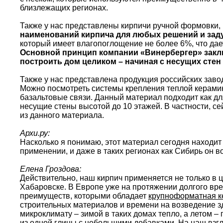
близлежащих регионах.
Также у нас представлены кирпичи ручной формовки,
наименований кирпича для любых решений и зад
который имеет влагопоглощение не более 6%, что дае
Основной принцип компании «Винербергер» заклю
построить дом целиком – начиная с несущих сте
Также у нас представлена продукция российских заво
Можно посмотреть системы крепления теплой керамик
базальтовые связи. Данный материал подходит как для
несущие стены высотой до 10 этажей. В частности, с
из данного материала.
Архи.ру:
Насколько я понимаю, этот материал сегодня находит
применении, и даже в таких регионах как Сибирь он в
Елена Гроздова:
Действительно, наш кирпич применяется не только в 
Хабаровске. В Европе уже на протяжении долгого вре
преимуществ, которыми обладает
крупноформатная к
строительных материалов и времени на возведение зд
микроклимату – зимой в таких домах тепло, а летом –
из одной глины с небольшими добавками. На наш взгл