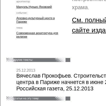
архитектор:
храма.
Мануэль Нуньес Яновский
событие:
См. полный
Духовно-культурный центр в
Париже
тема:
сайте изд
Современная архитектура для
религии
другие тексты:
25.12.2013
Вячеслав Прокофьев. Строительст
центра в Париже начнется в июне 2
Российская газета, 25.12.2013
статьи на эту тему: