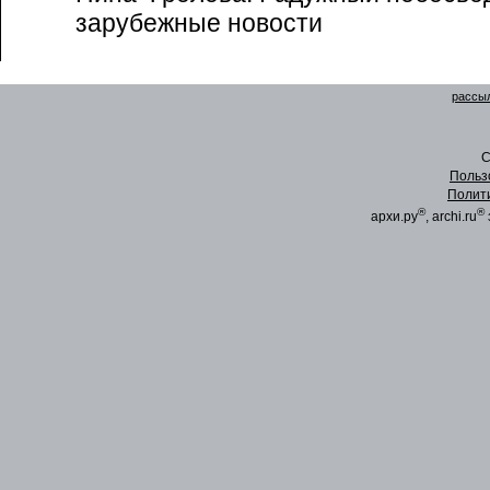
зарубежные новости
рассыл
C
Польз
Полит
®
®
архи.ру
, archi.ru