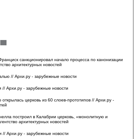
Франциск санкционировал начало процесса по канонизации
нтство архитектурных новостей
лью // Архи.ру - зарубежные новости
// Архи.ру - зарубежные новости
открылась церковь из 60 слоев-прототипов // Архи.ру -
стей
елла построил в Калабрии церковь, «монолитную и
Агентство архитектурных новостей
// Архи.ру - зарубежные новости