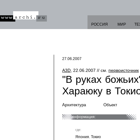
РОССИЯ
МИР
ТЕ
27.06.2007
A3D
, 22.06.2007 // см.
первоисточник
"В руках божьих
Хараюку в Токи
Архитектура
Объект
информация:
где:
Япония. Токио