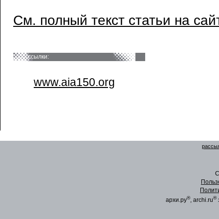
См. полный текст статьи на сай
ссылки:
www.aia150.org
рассыл
C
Польз
Полит
®
®
архи.ру
, archi.ru