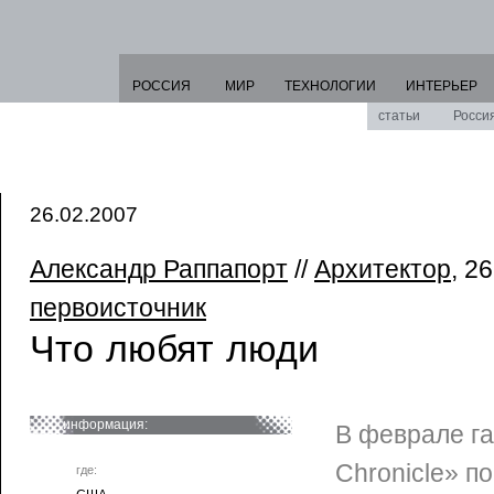
РОССИЯ
МИР
ТЕХНОЛОГИИ
ИНТЕРЬЕР
статьи
Росси
26.02.2007
Александр Раппапорт
//
Архитектор
, 2
первоисточник
Что любят люди
информация:
В феврале га
Chronicle» п
где: