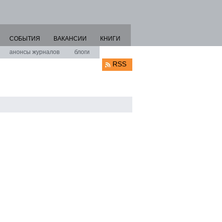
СОБЫТИЯ
ВАКАНСИИ
КНИГИ
анонсы журналов
блоги
RSS