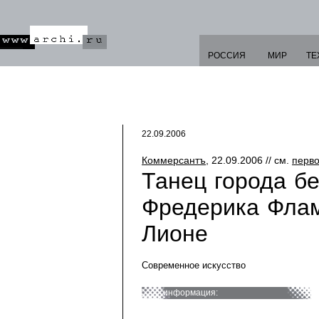
РОССИЯ
МИР
ТЕ
22.09.2006
Коммерсантъ
, 22.09.2006 // см.
перво
Танец города бе
Фредерика Флам
Лионе
Современное искусство
информация: