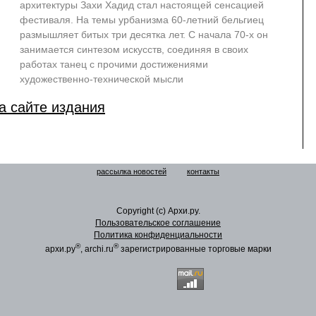
архитектуры Захи Хадид стал настоящей сенсацией
фестиваля. На темы урбанизма 60-летний бельгиец
размышляет битых три десятка лет. С начала 70-х он
занимается синтезом искусств, соединяя в своих
работах танец с прочими достижениями
художественно-технической мысли
а сайте издания
рассылка новостей
контакты
Copyright (c) Архи.ру.
Пользовательское соглашение
Политика конфиденциальности
®
®
архи.ру
, archi.ru
зарегистрированные торговые марки