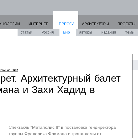
ХНОЛОГИИ
ИНТЕРЬЕР
ПРЕССА
АРХИТЕКТОРЫ
ПРОЕКТЫ
статьи
Россия
мир
авторы
издания
темы
источник
рет. Архитектурный балет
ана и Захи Хадид в
Спектакль "Метаполис II" в постановке гендиректора
труппы Фредерика Фламана и гранд-дамы от