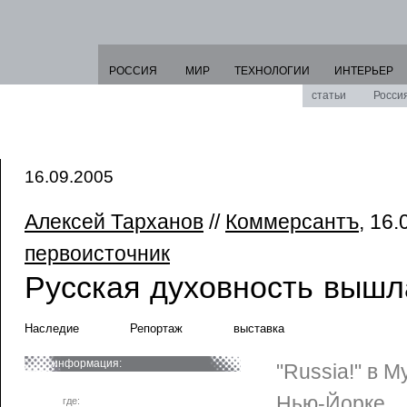
РОССИЯ
МИР
ТЕХНОЛОГИИ
ИНТЕРЬЕР
статьи
Росси
16.09.2005
Алексей Тарханов
//
Коммерсантъ
, 16.
первоисточник
Русская духовность вышл
Наследие
Репортаж
выставка
информация:
"Russia!" в М
Нью-Йорке
где: