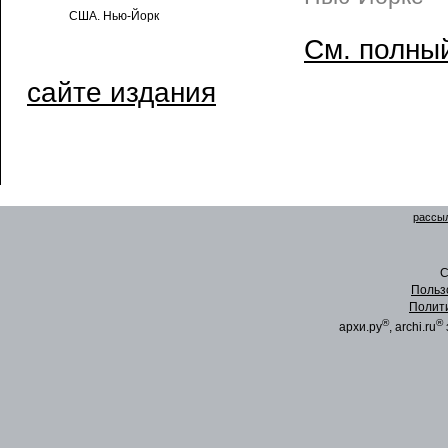
США. Нью-Йорк
См. полный
сайте издания
рассыл
C
Польз
Полит
®
®
архи.ру
, archi.ru