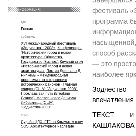
Завершился 
фестиваль «З
информация:
программа б
где:
Россия
информацион
событие:
насыщенной,
XVI международный фестиваль
«Зодчество – 2008»
;
Конференция
способ расск
"Исторический город и новая
архитектура. Общество,
Государство, Бизнес"
;
Круглый стол
— это просто
«Исторический город и новая
архитектура»
;
Лекция Донована Д.
наиболее яр
Рипкемы «Международная
программа по сохранению
исторических районов «Главная
Зодчество
улица» (США). "Зодчество-2008"
;
Прокладывая путь (Breaking
Ground). Мастер-класс Даниэля
впечатления
Либескинда (США).
"Зодчество-2008"
ТЕКСТ 
тема:
Судьба ЦДХ–ГТГ на Крымском валу
КАШЛАКОВА
SOS. Архитектурное наследие