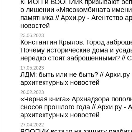
КГИОП и ВООПИиК призывают осп
о лишении «Мясокомбината имени
памятника // Архи.ру - Агентство 
новостей
23.06.2023
Константин Крылов. Город заброш
Почему исторические дома и усад
нередко стоят заброшенными? // Со
17.05.2023
ЛДМ: быть или не быть? // Архи.ру 
архитектурных новостей
20.02.2023
«Черная книга» Архнадзора попол
сносов прошлого года // Архи.ру - 
архитектурных новостей
27.04.2022
ВООПИК встало на защиту разбит