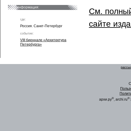
информация:
См. полный
где:
сайте изд
Россия. Санкт-Петербург
событие:
VIII биеннале «Архитектура
Петербурга»
рассыл
C
Польз
Полит
®
®
архи.ру
, archi.ru