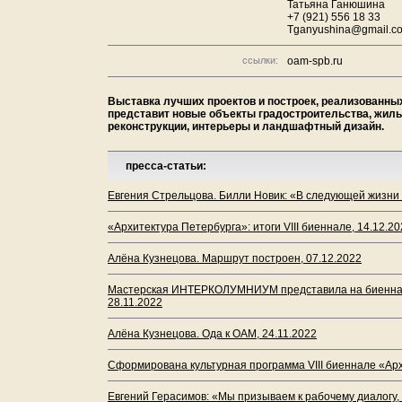
Татьяна Ганюшина
+7 (921) 556 18 33
Tganyushina@gmail.c
ссылки:
oam-spb.ru
Выставка лучших проектов и построек, реализованных
представит новые объекты градостроительства, жилы
реконструкции, интерьеры и ландшафтный дизайн.
пресса-статьи:
Евгения Стрельцова. Билли Новик: «В следующей жизни 
«Архитектура Петербурга»: итоги VIII биеннале, 14.12.2
Алёна Кузнецова. Маршрут построен, 07.12.2022
Мастерская ИНТЕРКОЛУМНИУМ представила на биеннале 
28.11.2022
Алёна Кузнецова. Ода к ОАМ, 24.11.2022
Сформирована культурная программа VIII биеннале «Арх
Евгений Герасимов: «Мы призываем к рабочему диалогу, 