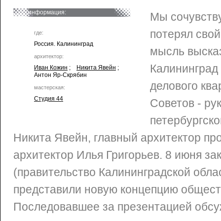
информация:
Мы сочувству
потерял свой
где:
Россия. Калининград
мысль выска
архитектор:
Калининград
Иван Кожин
;
Никита Явейн
;
Антон Яр-Скрябин
делового ква
мастерская:
Студия 44
Советов - ру
петербургско
Никита Явейн, главный архитектор пр
архитектор Илья Григорьев. 8 июня за
(правительство Калининградской обла
представили новую концепцию общест
Последовавшее за презентацией обсу