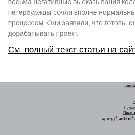
весьма негативные высказывания кол
петербуржцы сочли вполне нормальн
процессом. Они заявили, что готовы е
дорабатывать проект.
См. полный текст статьи на сай
рассыл
C
Польз
Полит
®
®
архи.ру
, archi.ru