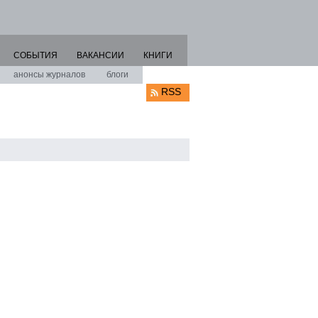
СОБЫТИЯ
ВАКАНСИИ
КНИГИ
анонсы журналов
блоги
RSS