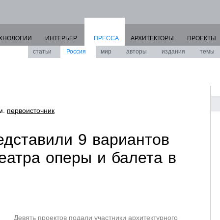
ХНОЛОГИИ
ИНТЕРЬЕР
ПРЕССА
АРХИТЕКТОРЫ
ПРОЕКТЫ
статьи
Россия
мир
авторы
издания
темы
см.
первоисточник
едставили 9 вариантов
еатра оперы и балета в
Девять проектов подали участники архитектурного