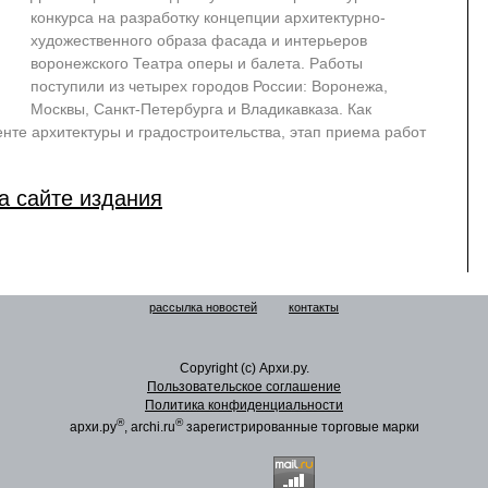
конкурса на разработку концепции архитектурно-
художественного образа фасада и интерьеров
воронежского Театра оперы и балета. Работы
поступили из четырех городов России: Воронежа,
Москвы, Санкт-Петербурга и Владикавказа. Как
те архитектуры и градостроительства, этап приема работ
а сайте издания
рассылка новостей
контакты
Copyright (c) Архи.ру.
Пользовательское соглашение
Политика конфиденциальности
®
®
архи.ру
, archi.ru
зарегистрированные торговые марки