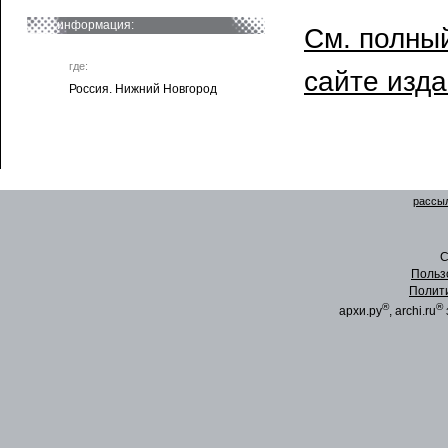
информация:
См. полный
где:
сайте изд
Россия. Нижний Новгород
рассыл
C
Польз
Полит
®
®
архи.ру
, archi.ru