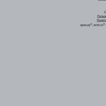
C
Польз
Полит
®
®
архи.ру
, archi.ru