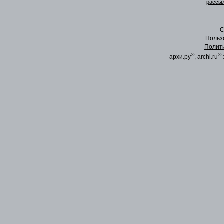
рассыл
C
Польз
Полит
®
®
архи.ру
, archi.ru