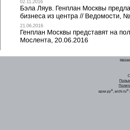
02.11.2016
Бэла Ляув. Генплан Москвы предл
бизнеса из центра // Ведомости, №
21.06.2016
Генплан Москвы представят на полг
Мослента, 20.06.2016
рассыл
C
Польз
Полит
®
®
архи.ру
, archi.ru