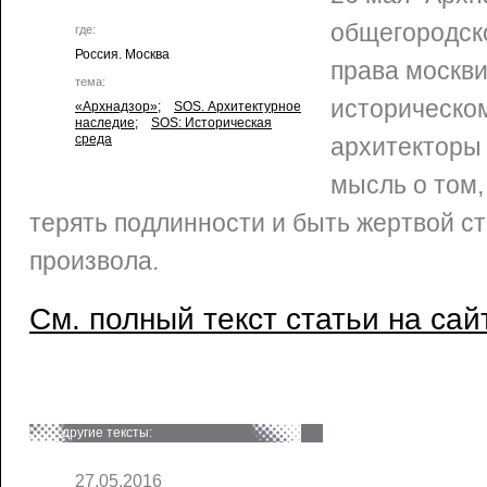
общегородск
где:
Россия. Москва
права москви
тема:
историческо
«Архнадзор»
;
SOS. Архитектурное
наследие
;
SOS: Историческая
среда
архитекторы
мысль о том,
терять подлинности и быть жертвой с
произвола.
См. полный текст статьи на сай
другие тексты:
27.05.2016