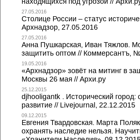
находящихся под угрозой // Архи.р
27.05.2016
Столице России – статус историчес
Архнадзор, 27.05.2016
27.05.2016
Анна Пушкарская, Иван Тяжлов. М
защитить оптом // Коммерсантъ, №
19.05.2016
«Архнадзор» зовёт на митинг в за
Москвы 26 мая // Архи.ру
25.12.2015
djhooligantk . Исторический город:
развитие // Livejournal, 22.12.2015
09.12.2015
Евгения Твардовская. Марта Поляк
охранять наследие нельзя. Научить
«Хранители Наследия», 08.12.201