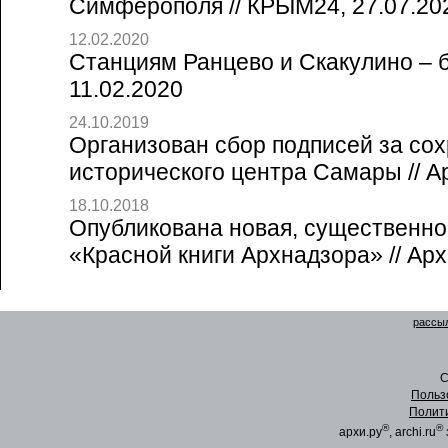
Симферополя // КРЫМ24, 27.07.20
12.02.2020
Станциям Ранцево и Скакулино – б
11.02.2020
24.10.2019
Организован сбор подписей за со
исторического центра Самары // А
18.10.2018
Опубликована новая, существенно
«Красной книги Архнадзора» // Арх
рассыл
C
Польз
Полит
®
®
архи.ру
, archi.ru