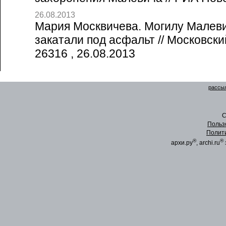
26.08.2013
Мария Москвичева. Могилу Малев
закатали под асфальт // Московск
26316 , 26.08.2013
рассыл
C
Польз
Полит
®
®
архи.ру
, archi.ru