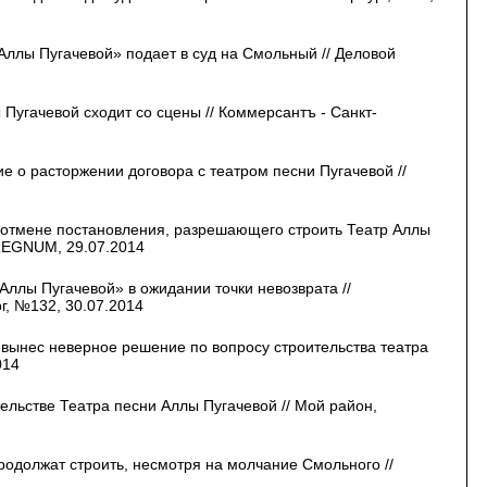
Аллы Пугачевой» подает в суд на Смольный // Деловой
Пугачевой сходит со сцены // Коммерсантъ - Санкт-
е о расторжении договора с театром песни Пугачевой //
 отмене постановления, разрешающего строить Театр Аллы
 REGNUM, 29.07.2014
Аллы Пугачевой» в ожидании точки невозврата //
г, №132, 30.07.2014
 вынес неверное решение по вопросу строительства театра
014
ельстве Театра песни Аллы Пугачевой // Мой район,
родолжат строить, несмотря на молчание Смольного //