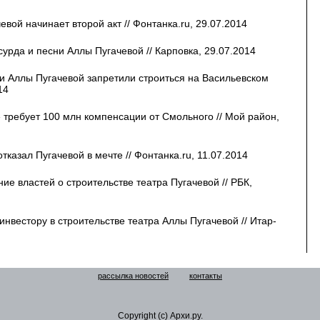
евой начинает второй акт // Фонтанка.ru, 29.07.2014
урда и песни Аллы Пугачевой // Карповка, 29.07.2014
и Аллы Пугачевой запретили строиться на Васильевском
14
 требует 100 млн компенсации от Смольного // Мой район,
казал Пугачевой в мечте // Фонтанка.ru, 11.07.2014
е властей о строительстве театра Пугачевой // РБК,
инвестору в строительстве театра Аллы Пугачевой // Итар-
рассылка новостей
контакты
Copyright (c) Архи.ру.