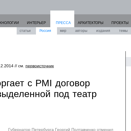
ХНОЛОГИИ
ИНТЕРЬЕР
ПРЕССА
АРХИТЕКТОРЫ
ПРОЕКТЫ
статьи
Россия
мир
авторы
издания
темы
12.2014 // см.
первоисточник
ргает с PMI договор
выделенной под театр
Губернатор Петербурга Георгий Полтавченко отменил