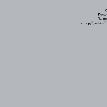
C
Польз
Полит
®
®
архи.ру
, archi.ru