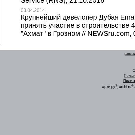
Service (RNS), 21.10.2016
03.04.2014
Крупнейший девелопер Дубая Emaa
принять участие в строительстве 
"Ахмат" в Грозном // NEWSru.com, 
рассыл
C
Польз
Полит
®
®
архи.ру
, archi.ru