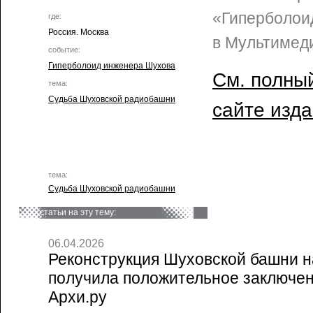
«Гиперболои
где:
Россия. Москва
в Мультимед
событие:
Гиперболоид инженера Шухова
См. полный
тема:
Судьба Шуховской радиобашни
сайте изд
тема:
Судьба Шуховской радиобашни
статьи на эту тему:
06.04.2026
Реконструкция Шуховской башни 
получила положительное заключени
Архи.ру