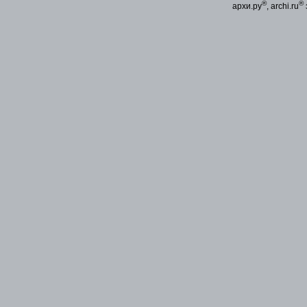
®
®
архи.ру
, archi.ru