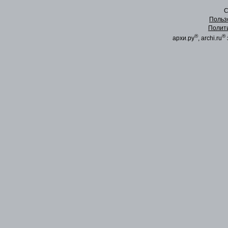
C
Польз
Полит
®
®
архи.ру
, archi.ru