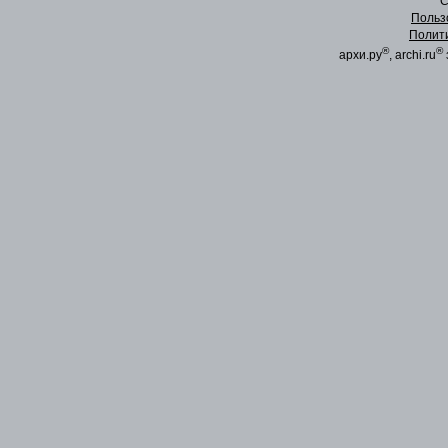
C
Польз
Полит
®
®
архи.ру
, archi.ru