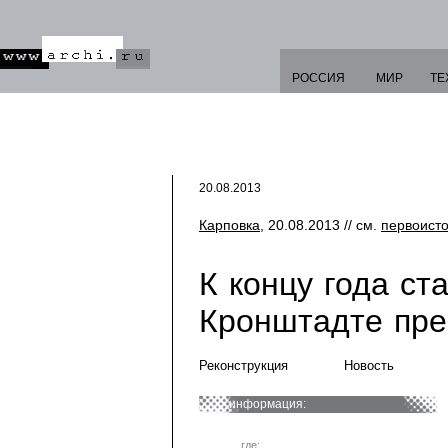
РОССИЯ
МИР
ТЕ
20.08.2013
Карповка
, 20.08.2013 // см.
первоист
К концу года ст
Кронштадте пре
Реконструкция
Новость
информация:
где: