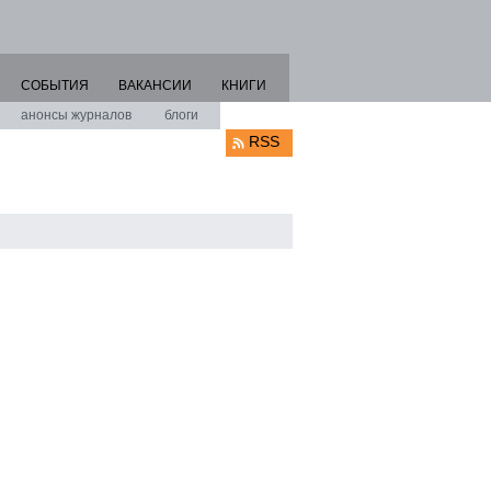
СОБЫТИЯ
ВАКАНСИИ
КНИГИ
анонсы журналов
блоги
RSS