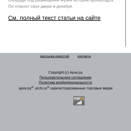
площади под размещение музея истории Кронштадта.
Он откроет свои двери в декабре.
См. полный текст статьи на сайте
рассылка новостей
контакты
Copyright (c) Архи.ру.
Пользовательское соглашение
Политика конфиденциальности
®
®
архи.ру
, archi.ru
зарегистрированные торговые марки