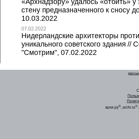
«Архнадзору» удалось «отбить» у
стену предназначенного к сносу дом
10.03.2022
07.02.2022
Нидерландские архитекторы прот
уникального советского здания // 
"Смотрим", 07.02.2022
рассыл
C
Польз
Полит
®
®
архи.ру
, archi.ru