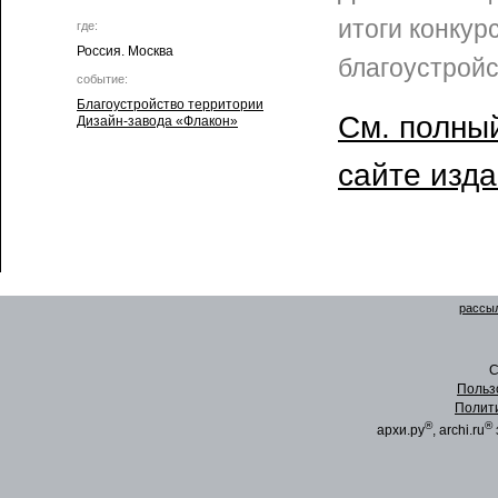
итоги конкур
где:
Россия. Москва
благоустройс
событие:
Благоустройство территории
См. полный
Дизайн-завода «Флакон»
сайте изд
рассыл
C
Польз
Полит
®
®
архи.ру
, archi.ru