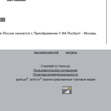
 России начнется с Преображенки // ИА Росбалт - Москва,
рассылка новостей
контакты
Copyright (c) Архи.ру.
Пользовательское соглашение
Политика конфиденциальности
®
®
архи.ру
, archi.ru
зарегистрированные торговые марки