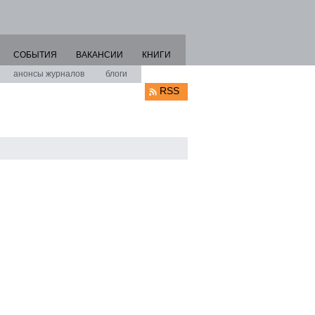
СОБЫТИЯ
ВАКАНСИИ
КНИГИ
анонсы журналов
блоги
RSS