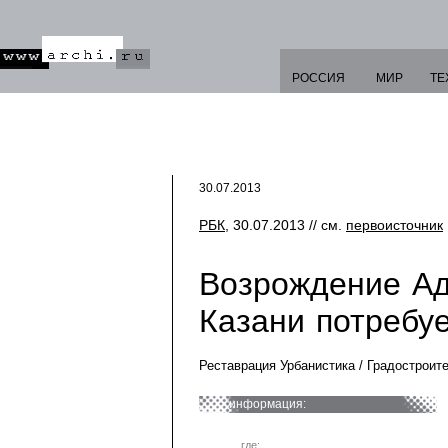
РОССИЯ
МИР
ТЕ
30.07.2013
РБК
, 30.07.2013 // см.
первоисточник
Возрождение Ад
Казани потребу
Реставрация Урбанистика / Градостроит
информация:
где: