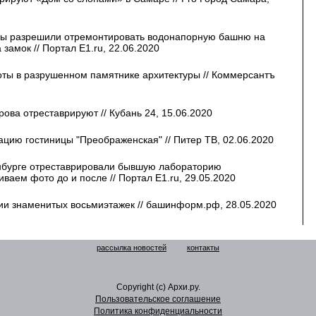
ры разрешили отремонтировать водонапорную башню на
замок // Портал E1.ru, 22.06.2020
оты в разрушенном памятнике архитектуры // Коммерсантъ
ова отреставрируют // Кубань 24, 15.06.2020
ацию гостиницы "Преображенская" // Питер ТВ, 02.06.2020
нбурге отреставрировали бывшую лабораторию
аем фото до и после // Портал E1.ru, 29.05.2020
ии знаменитых восьмиэтажек // башинформ.рф, 28.05.2020
рассылка новостей
контакты
Copyright (c) Архи.ру.
Пользовательское соглашение
Политика конфиденциальности