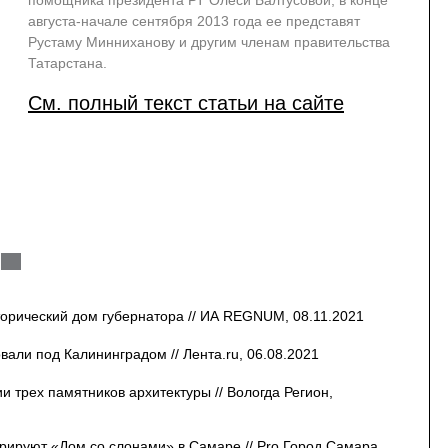
помощника президента РТ Олеси Балтусовой, в конце
августа-начале сентября 2013 года ее представят
Рустаму Минниханову и другим членам правительства
Татарстана.
См. полный текст статьи на сайте
орический дом губернатора // ИА REGNUM, 08.11.2021
вали под Калининградом // Лента.ru, 06.08.2021
ии трех памятников архитектуры // Вологда Регион,
врируют «Дом со слонами» в Самаре // Pro Город Самара,