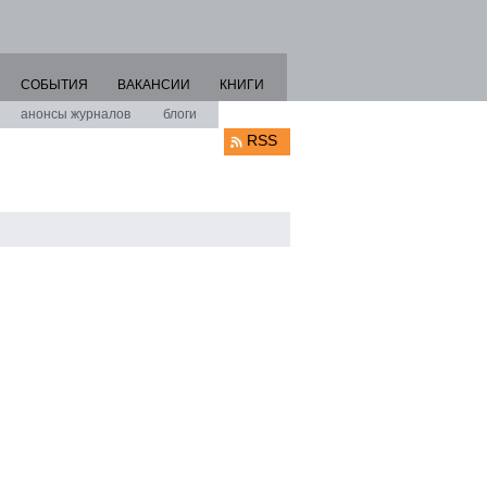
СОБЫТИЯ
ВАКАНСИИ
КНИГИ
анонсы журналов
блоги
RSS