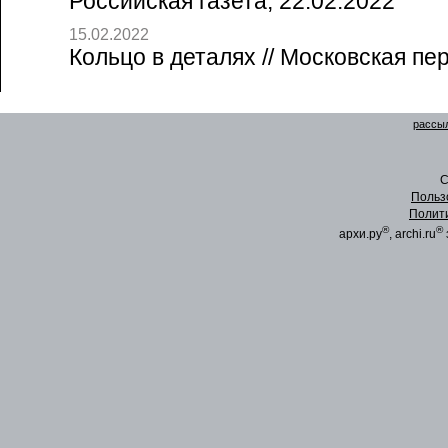
Российская газета, 22.02.2022
15.02.2022
Кольцо в деталях // Московская пе
рассыл
C
Польз
Полит
®
®
архи.ру
, archi.ru