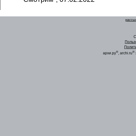
рассыл
C
Польз
Полит
®
®
архи.ру
, archi.ru