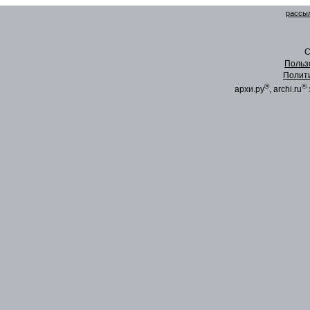
рассыл
C
Польз
Полит
®
®
архи.ру
, archi.ru