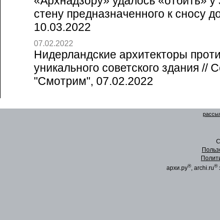
«Архнадзору» удалось «отбить» у
стену предназначенного к сносу дом
10.03.2022
07.02.2022
Нидерландские архитекторы прот
уникального советского здания // 
"Смотрим", 07.02.2022
рассыл
C
Польз
Полит
®
®
архи.ру
, archi.ru