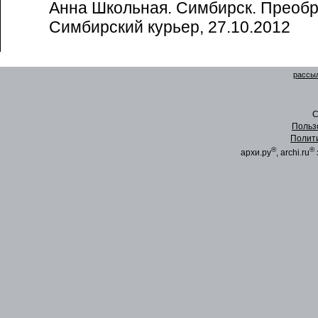
Анна Школьная. Симбирск. Преобр
Симбирский курьер, 27.10.2012
рассыл
C
Польз
Полит
®
®
архи.ру
, archi.ru