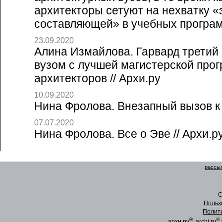
архитекторы сетуют на нехватку «
составляющей» в учебных программ
23.09.2020
Алина Измайлова. Гарвард третий 
вузом с лучшей магистерской про
архитекторов // Архи.ру
10.09.2020
Нина Фролова. Внезапный вызов к д
07.07.2020
Нина Фролова. Все о Эве // Архи.р
рассыл
C
Польз
Полит
®
®
архи.ру
, archi.ru