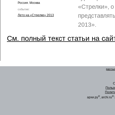
Россия. Москва
«Стрелки», о
событие:
представлять
Лето на «Стрелке» 2013
2013».
См. полный текст статьи на сай
рассыл
C
Польз
Полит
®
®
архи.ру
, archi.ru