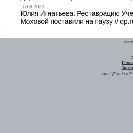
16.04.2020
Юлия Игнатьева. Реставрацию Уче
Моховой поставили на паузу // dp.r
рассыл
C
Польз
Полит
®
®
архи.ру
, archi.ru