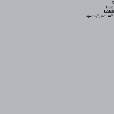
C
Польз
Полит
®
®
архи.ру
, archi.ru