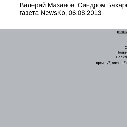
Валерий Мазанов. Синдром Бахаре
газета NewsKo, 06.08.2013
рассыл
C
Польз
Полит
®
®
архи.ру
, archi.ru