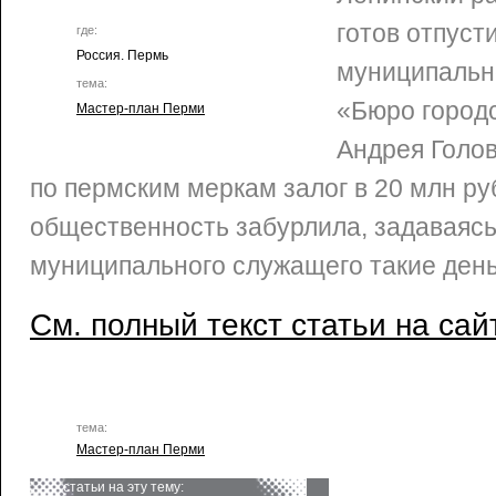
готов отпуст
где:
Россия. Пермь
муниципальн
тема:
«Бюро городс
Мастер-план Перми
Андрея Голо
по пермским меркам залог в 20 млн ру
общественность забурлила, задаваясь
муниципального служащего такие де
См. полный текст статьи на сай
тема:
Мастер-план Перми
статьи на эту тему: