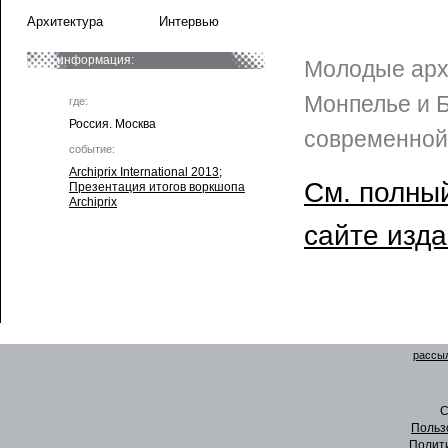
Архитектура
Интервью
информация:
Молодые арх
Монпелье и 
где:
Россия. Москва
современной
событие:
Archiprix International 2013
;
См. полный
Презентация итогов воркшопа
Archiprix
сайте изд
рассыл
C
Польз
Полит