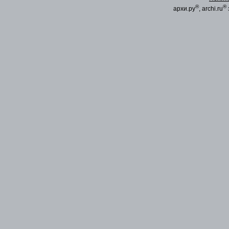
®
®
архи.ру
, archi.ru