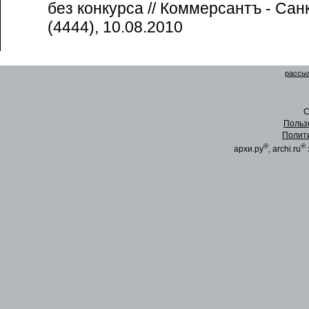
без конкурса // Коммерсантъ - Сан
(4444), 10.08.2010
рассыл
C
Польз
Полит
®
®
архи.ру
, archi.ru