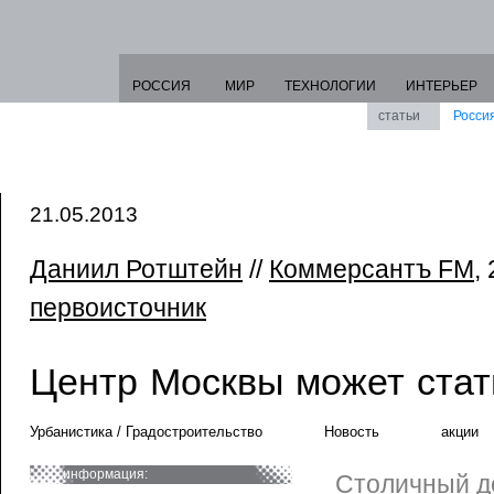
РОССИЯ
МИР
ТЕХНОЛОГИИ
ИНТЕРЬЕР
статьи
Росси
21.05.2013
Даниил Ротштейн
//
Коммерсантъ FM
,
первоисточник
Центр Москвы может ста
Урбанистика / Градостроительство
Новость
акции
информация:
Столичный д