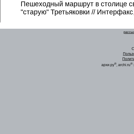
Пешеходный маршрут в столице св
"старую" Третьяковки // Интерфакс
рассыл
C
Польз
Полит
®
®
архи.ру
, archi.ru