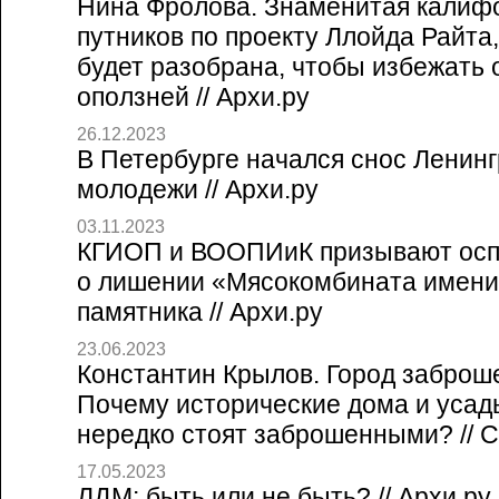
Нина Фролова. Знаменитая калиф
путников по проекту Ллойда Райта,
будет разобрана, чтобы избежать 
оползней // Архи.ру
26.12.2023
В Петербурге начался снос Ленинг
молодежи // Архи.ру
03.11.2023
КГИОП и ВООПИиК призывают осп
о лишении «Мясокомбината имени
памятника // Архи.ру
23.06.2023
Константин Крылов. Город заброш
Почему исторические дома и усад
нередко стоят заброшенными? // Со
17.05.2023
ЛДМ: быть или не быть? // Архи.ру