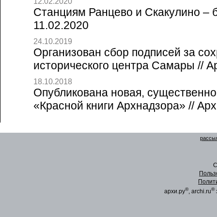
12.02.2020
Станциям Ранцево и Скакулино – б
11.02.2020
24.10.2019
Организован сбор подписей за со
исторического центра Самары // А
18.10.2018
Опубликована новая, существенно
«Красной книги Архнадзора» // Арх
рассыл
C
Польз
Полит
®
®
архи.ру
, archi.ru