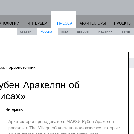
ХНОЛОГИИ
ИНТЕРЬЕР
ПРЕССА
АРХИТЕКТОРЫ
ПРОЕКТЫ
статьи
Россия
мир
авторы
издания
темы
 см.
первоисточник
убен Аракелян об
зисах»
Интервью
Архитектор и преподаватель МАРХИ Рубен Аракелян
рассказал The Village об «остановках-оазисах», которые