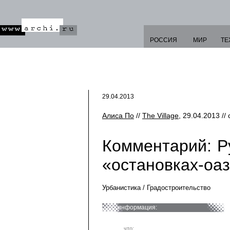
РОССИЯ
МИР
ТЕ
29.04.2013
Алиса По
//
The Village
, 29.04.2013 //
Комментарий: Р
«остановках-оа
Урбанистика / Градостроительство
информация:
что: