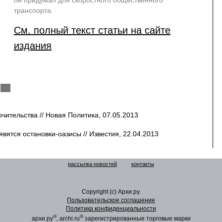
он придумал для скоростного общественного
транспорта.
См. полный текст статьи на сайте
издания
чительства // Новая Политика, 07.05.2013
вятся остановки-оазисы // Известия, 22.04.2013
рассылка новостей
контакты
Copyright (c) Архи.ру.
Пользовательское соглашение
Политика конфиденциальности
®
®
архи.ру
, archi.ru
зарегистрированные торговые марки