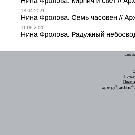
Нина Фролова. Кирпич и свет // Ар
18.04.2021
Нина Фролова. Семь часовен // Ар
11.09.2020
Нина Фролова. Радужный небосвод 
рассыл
C
Польз
Полит
®
®
архи.ру
, archi.ru