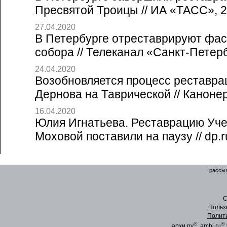
Пресвятой Троицы // ИА «ТАСС», 2
27.04.2020
В Петербурге отреставрируют фас
собора // Телеканал «Санкт-Петерб
24.04.2020
Возобновляется процесс реставра
Дернова на Таврической // Канонер
16.04.2020
Юлия Игнатьева. Реставрацию Уче
Моховой поставили на паузу // dp.r
рассыл
C
Польз
Полит
®
®
архи.ру
, archi.ru