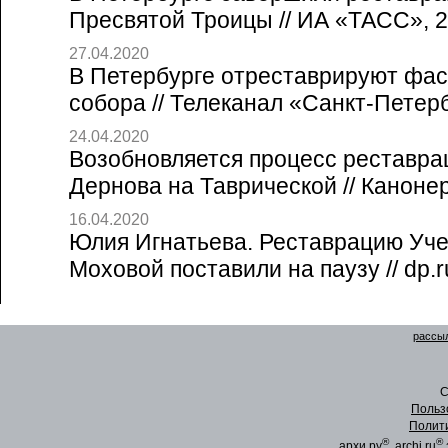
Пресвятой Троицы // ИА «ТАСС», 2
27.04.2020
В Петербурге отреставрируют фас
собора // Телеканал «Санкт-Петерб
24.04.2020
Возобновляется процесс реставра
Дернова на Таврической // Канонер
16.04.2020
Юлия Игнатьева. Реставрацию Уче
Моховой поставили на паузу // dp.r
рассыл
C
Польз
Полит
®
®
архи.ру
, archi.ru