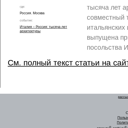
тысяча лет а
где:
Россия. Москва
совместный т
событие:
итальянских 
Италия – Россия: тысяча лет
архитектуры
выпущена пр
посольства И
См. полный текст статьи на сай
рассыл
C
Польз
Полит
®
®