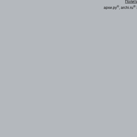
Полит
®
®
архи.ру
, archi.ru